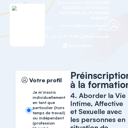
Votre contact
FÉDÉRATION
RÉGIONALE NOUVELLE-
AQUITAINE DU PLANNING
FAMILIAL
formation@planning-familial-
na.org
06 81 27 76 89
Notre site web
Notre LinkedIn
Accueil
Formation OF
Préinscriptio
Votre profil
à la formatio
Je m’inscris
4. Aborder la Vie
individuellement
Intime, Affective
en tant que
particulier (hors
et Sexuelle avec
temps de travail)
les personnes en
ou indépendant
(profession
situation de