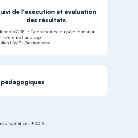
uivi de l'exécution et évaluation
des résultats
arion MOREL : Coordinatrice du pôle formation
t référente handicap
ulien LAVIE : Gestionnaire
t pédagogiques
 en compétence : + 23%