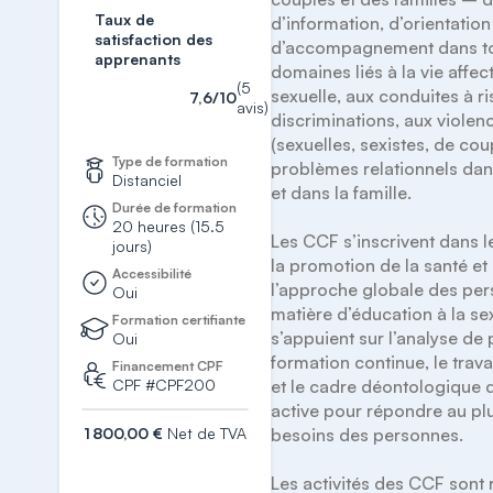
Taux de
d’information, d’orientation 
satisfaction des
d’accompagnement dans tou
apprenants
domaines liés à la vie affect
(5
sexuelle, aux conduites à ri
7,6/10
avis)
discriminations, aux violenc
(sexuelles, sexistes, de coupl
Type de formation
problèmes relationnels dans
Distanciel
et dans la famille.  

Durée de formation
20 heures (15.5
Les CCF s’inscrivent dans l
jours)
la promotion de la santé et 
Accessibilité
l’approche globale des per
Oui
matière d’éducation à la sexu
Formation certifiante
s’appuient sur l’analyse de p
Oui
formation continue, le trava
Financement CPF
CPF #CPF200
et le cadre déontologique d
active pour répondre au plu
1 800,00 €
Net de TVA
besoins des personnes. 

S'inscrire
Les activités des CCF sont r