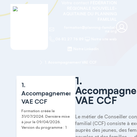
Votre contact
FÉDÉRATION
RÉGIONALE NOUVELLE-
AQUITAINE DU PLANNING
FAMILIAL
formation@planning-familial-
na.org
06 81 27 76 89
Notre site web
Notre LinkedIn
Accueil
VAE
1. Accompagnement VAE CCF
1.
1.
Accompagne
Accompagnement
VAE CCF
VAE CCF
Formation créée le
Le métier de Conseiller conj
31/07/2024. Dernière mise
à jour le 09/04/2026.
familial (CCF) consiste à ex
Version du programme : 1
auprès des jeunes, des fem
couples et des familles – de