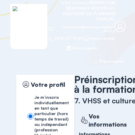
Votre contact
FÉDÉRATION
RÉGIONALE NOUVELLE-
AQUITAINE DU PLANNING
FAMILIAL
formation@planning-familial-
na.org
06 81 27 76 89
Notre site web
Notre LinkedIn
Accueil
Formation OF
7. VHSS et culture
Préinscription
Préinscriptio
Votre profil
à la formatio
Je m’inscris
7. VHSS et cultur
individuellement
en tant que
particulier (hors
Vos
temps de travail)
informations
ou indépendant
(profession
Informations