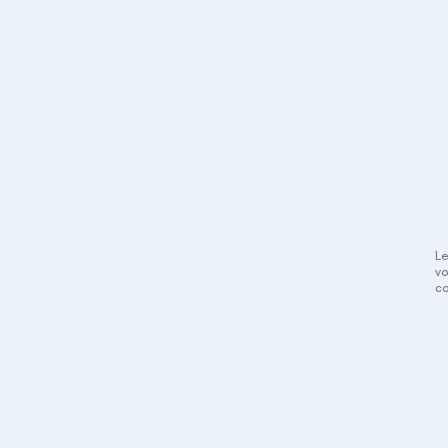
Le
vo
co