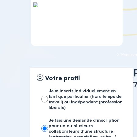
Accueil
Formation OF
7. VHSS et culture
Préinscr
Votre profil
7
Je m’inscris individuellement en
tant que particulier (hors temps de
travail) ou indépendant (profession
libérale)
Je fais une demande d’inscription
pour un ou plusieurs
collaborateurs d’une structure
(entreprise, association, autre…)