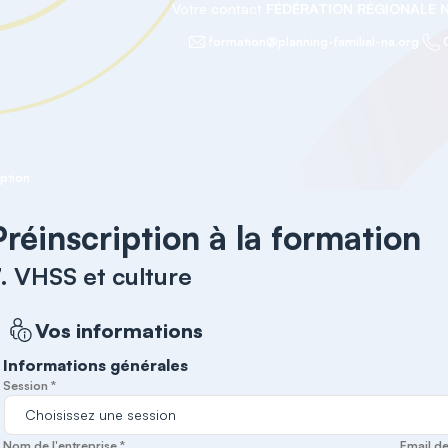
Votre contact
FÉDÉRATION RÉGIONALE 
formation@planning-familial-na.org
iption
Préinscription à la formation
. VHSS et culture
Vos informations
Informations générales
Session *
Nom de l'entreprise *
Email de