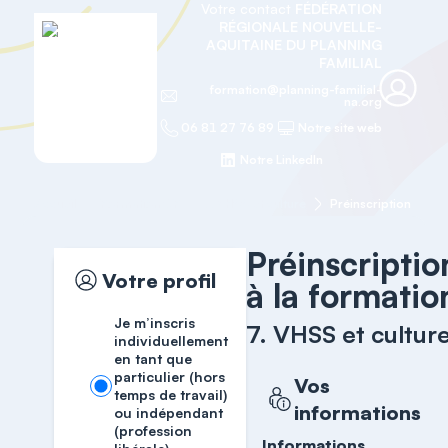
Votre contact
FÉDÉRATION
RÉGIONALE NOUVELLE-
AQUITAINE DU PLANNING
FAMILIAL
formation@planning-familial-
na.org
06 81 27 76 89
Notre site web
Notre LinkedIn
Accueil
Formation OF
7. VHSS et culture
Préinscription
Préinscriptio
Votre profil
à la formatio
Je m’inscris
7. VHSS et cultur
individuellement
en tant que
particulier (hors
Vos
temps de travail)
informations
ou indépendant
(profession
Informations