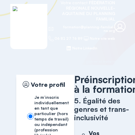
Votre contact
FÉDÉRATION
RÉGIONALE NOUVELLE-
AQUITAINE DU PLANNING
FAMILIAL
formation@planning-familial-
na.org
06 81 27 76 89
Notre site web
Notre LinkedIn
Accueil
Formation OF
5. Égalité des genres et trans-inclusivité
Préinscriptio
Votre profil
à la formatio
Je m’inscris
5. Égalité des
individuellement
genres et trans-
en tant que
particulier (hors
inclusivité
temps de travail)
ou indépendant
(profession
Vos