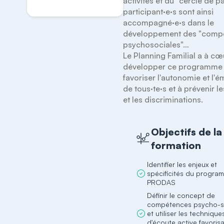
activités et du "cercle de par
participant·e·s sont ainsi 
accompagné·e·s dans le 
développement des "compé
psychosociales"…

Le Planning Familial a à cœ
développer ce programme d
favoriser l'autonomie et l'é
de tous·te·s et à prévenir le
et les discriminations.
Objectifs de la
formation
Identifier les enjeux et
spécificités du progra
PRODAS
Définir le concept de
compétences psycho-s
et utiliser les technique
d'écoute active favorisa