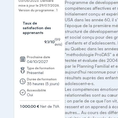
03/05/2023. Dernière
Programme de développem
mise à jour le 29/07/2026.
compétences affectives et s
Version du programme : 1
Initialement conçu et expér
USA dans les année 60, il s'a
Taux de
l'époque de la première mé
satisfaction des
structuré de développemen
apprenants
et social conçu pour des g
(99
9,1/10
d'enfants et d'adolescents.
avis)
au Québec dans les années 
"méthodologie ProDAS" a ét
Prochaine date
testée et évaluée dès 2004
04/10/2027
par le Planning Familial et el
Type de formation
aujourd'hui reconnue pour 
Présentiel
résultats auprès des enfants
Durée de formation
adolescent·e·s.

35 heures (5 jours)
Les compétences émotionne
Accessibilité
Oui
relationnelles sont au cœu
: on parle de ce que l'on vit,
1 000,00 €
Net de TVA
ressent et on apprend à éco
autres… Au cours des différ
S'inscrire