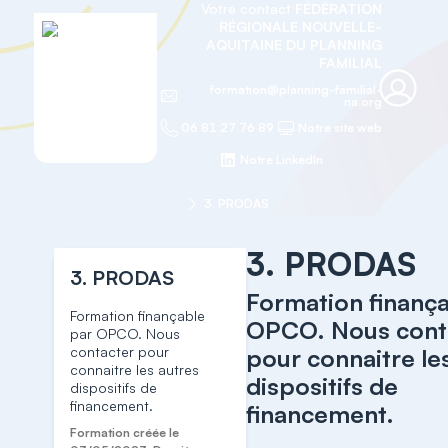
Votre contact
FÉDÉRATION
RÉGIONALE NOUVELLE-
AQUITAINE DU PLANNING
FAMILIAL
formation@planning-familial-
na.org
06 81 27 76 89
Notre site web
Notre LinkedIn
Accueil
Formation OF
3. PRODAS
3. PRODAS
3. PRODAS
Formation finanç
Formation finançable
OPCO. Nous cont
par OPCO. Nous
contacter pour
pour connaitre le
connaitre les autres
dispositifs de
dispositifs de
financement.
financement.
Formation créée le