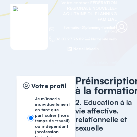
Votre contact
FÉDÉRATION
RÉGIONALE NOUVELLE-
AQUITAINE DU PLANNING
FAMILIAL
formation@planning-familial-
na.org
06 81 27 76 89
Notre site web
Notre LinkedIn
Accueil
EAV
2. Education à la vie affective, relationnelle et sexuelle
Préinscriptio
Votre profil
à la formatio
Je m’inscris
2. Education à la
individuellement
vie affective,
en tant que
particulier (hors
relationnelle et
temps de travail)
sexuelle
ou indépendant
(profession